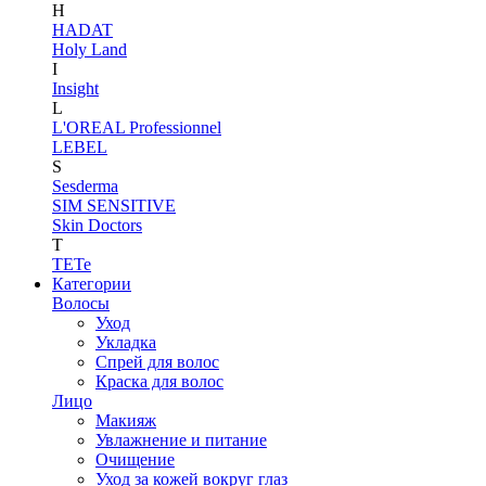
H
HADAT
Holy Land
I
Insight
L
L'OREAL Professionnel
LEBEL
S
Sesderma
SIM SENSITIVE
Skin Doctors
T
TETe
Категории
Волосы
Уход
Укладка
Спрей для волос
Краска для волос
Лицо
Макияж
Увлажнение и питание
Очищение
Уход за кожей вокруг глаз