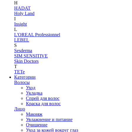
H
HADAT
Holy Land
I
Insight
L
L'OREAL Professionnel
LEBEL
S
Sesderma
SIM SENSITIVE
Skin Doctors
T
TETe
Категории
Волосы
Уход
Укладка
Спрей для волос
Краска для волос
Лицо
Макияж
Увлажнение и питание
Очищение
Уход за кожей вокруг глаз