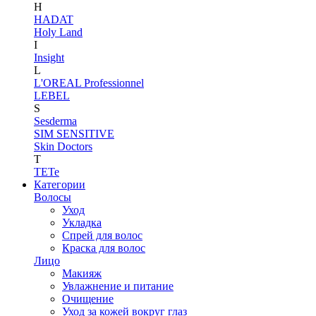
H
HADAT
Holy Land
I
Insight
L
L'OREAL Professionnel
LEBEL
S
Sesderma
SIM SENSITIVE
Skin Doctors
T
TETe
Категории
Волосы
Уход
Укладка
Спрей для волос
Краска для волос
Лицо
Макияж
Увлажнение и питание
Очищение
Уход за кожей вокруг глаз