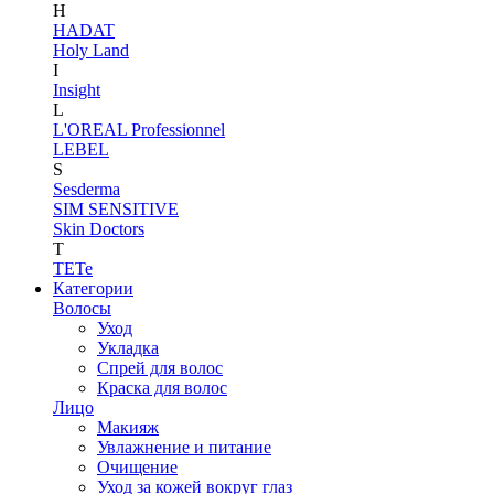
H
HADAT
Holy Land
I
Insight
L
L'OREAL Professionnel
LEBEL
S
Sesderma
SIM SENSITIVE
Skin Doctors
T
TETe
Категории
Волосы
Уход
Укладка
Спрей для волос
Краска для волос
Лицо
Макияж
Увлажнение и питание
Очищение
Уход за кожей вокруг глаз