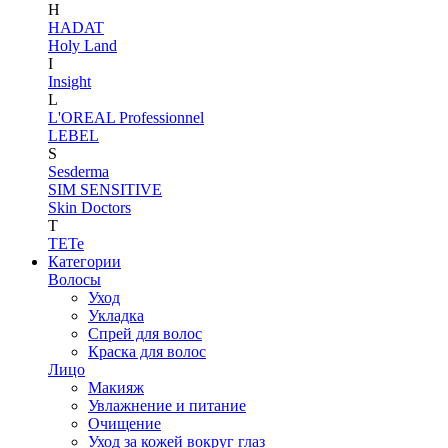
H
HADAT
Holy Land
I
Insight
L
L'OREAL Professionnel
LEBEL
S
Sesderma
SIM SENSITIVE
Skin Doctors
T
TETe
Категории
Волосы
Уход
Укладка
Спрей для волос
Краска для волос
Лицо
Макияж
Увлажнение и питание
Очищение
Уход за кожей вокруг глаз