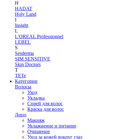
H
HADAT
Holy Land
I
Insight
L
L'OREAL Professionnel
LEBEL
S
Sesderma
SIM SENSITIVE
Skin Doctors
T
TETe
Категории
Волосы
Уход
Укладка
Спрей для волос
Краска для волос
Лицо
Макияж
Увлажнение и питание
Очищение
Уход за кожей вокруг глаз