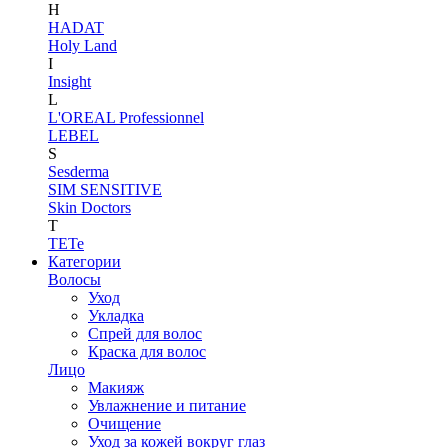
H
HADAT
Holy Land
I
Insight
L
L'OREAL Professionnel
LEBEL
S
Sesderma
SIM SENSITIVE
Skin Doctors
T
TETe
Категории
Волосы
Уход
Укладка
Спрей для волос
Краска для волос
Лицо
Макияж
Увлажнение и питание
Очищение
Уход за кожей вокруг глаз