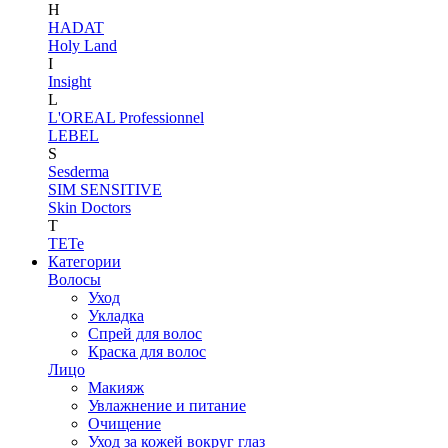
H
HADAT
Holy Land
I
Insight
L
L'OREAL Professionnel
LEBEL
S
Sesderma
SIM SENSITIVE
Skin Doctors
T
TETe
Категории
Волосы
Уход
Укладка
Спрей для волос
Краска для волос
Лицо
Макияж
Увлажнение и питание
Очищение
Уход за кожей вокруг глаз