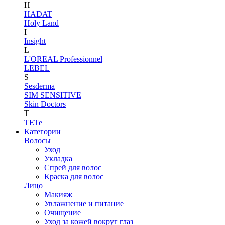
H
HADAT
Holy Land
I
Insight
L
L'OREAL Professionnel
LEBEL
S
Sesderma
SIM SENSITIVE
Skin Doctors
T
TETe
Категории
Волосы
Уход
Укладка
Спрей для волос
Краска для волос
Лицо
Макияж
Увлажнение и питание
Очищение
Уход за кожей вокруг глаз