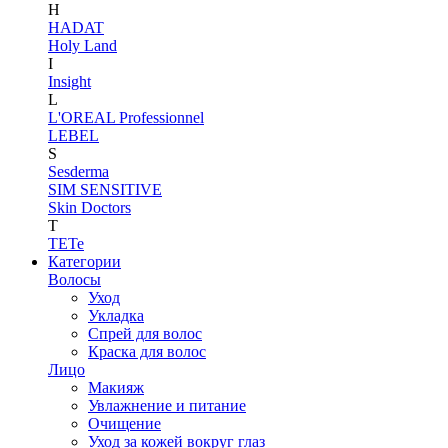
H
HADAT
Holy Land
I
Insight
L
L'OREAL Professionnel
LEBEL
S
Sesderma
SIM SENSITIVE
Skin Doctors
T
TETe
Категории
Волосы
Уход
Укладка
Спрей для волос
Краска для волос
Лицо
Макияж
Увлажнение и питание
Очищение
Уход за кожей вокруг глаз