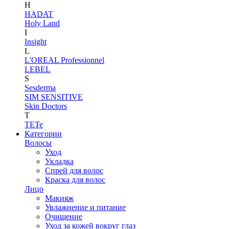
H
HADAT
Holy Land
I
Insight
L
L'OREAL Professionnel
LEBEL
S
Sesderma
SIM SENSITIVE
Skin Doctors
T
TETe
Категории
Волосы
Уход
Укладка
Спрей для волос
Краска для волос
Лицо
Макияж
Увлажнение и питание
Очищение
Уход за кожей вокруг глаз