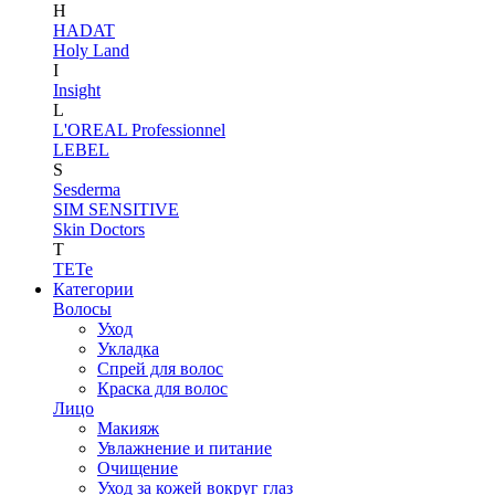
H
HADAT
Holy Land
I
Insight
L
L'OREAL Professionnel
LEBEL
S
Sesderma
SIM SENSITIVE
Skin Doctors
T
TETe
Категории
Волосы
Уход
Укладка
Спрей для волос
Краска для волос
Лицо
Макияж
Увлажнение и питание
Очищение
Уход за кожей вокруг глаз