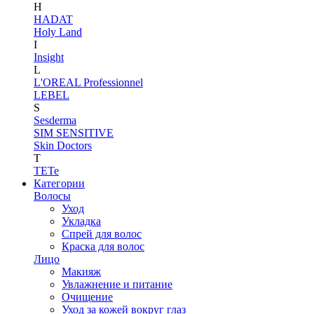
H
HADAT
Holy Land
I
Insight
L
L'OREAL Professionnel
LEBEL
S
Sesderma
SIM SENSITIVE
Skin Doctors
T
TETe
Категории
Волосы
Уход
Укладка
Спрей для волос
Краска для волос
Лицо
Макияж
Увлажнение и питание
Очищение
Уход за кожей вокруг глаз