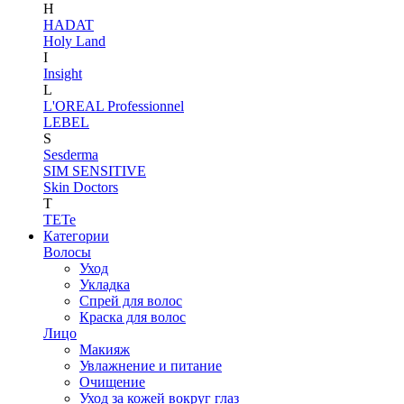
H
HADAT
Holy Land
I
Insight
L
L'OREAL Professionnel
LEBEL
S
Sesderma
SIM SENSITIVE
Skin Doctors
T
TETe
Категории
Волосы
Уход
Укладка
Спрей для волос
Краска для волос
Лицо
Макияж
Увлажнение и питание
Очищение
Уход за кожей вокруг глаз