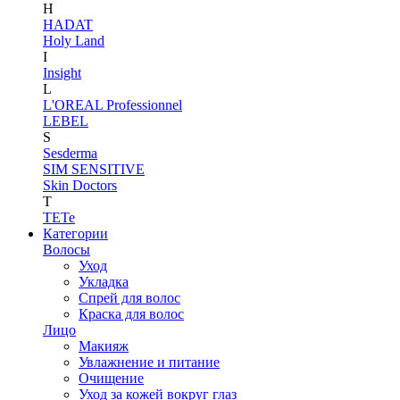
H
HADAT
Holy Land
I
Insight
L
L'OREAL Professionnel
LEBEL
S
Sesderma
SIM SENSITIVE
Skin Doctors
T
TETe
Категории
Волосы
Уход
Укладка
Спрей для волос
Краска для волос
Лицо
Макияж
Увлажнение и питание
Очищение
Уход за кожей вокруг глаз