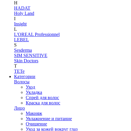
H
HADAT
Holy Land
I
Insight
L
L'OREAL Professionnel
LEBEL
S
Sesderma
SIM SENSITIVE
Skin Doctors
T
TETe
Категории
Волосы
Уход
Укладка
Спрей для волос
Краска для волос
Лицо
Макияж
Увлажнение и питание
Очищение
Уход за кожей вокруг глаз