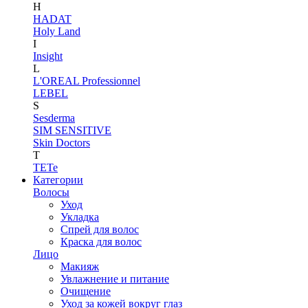
H
HADAT
Holy Land
I
Insight
L
L'OREAL Professionnel
LEBEL
S
Sesderma
SIM SENSITIVE
Skin Doctors
T
TETe
Категории
Волосы
Уход
Укладка
Спрей для волос
Краска для волос
Лицо
Макияж
Увлажнение и питание
Очищение
Уход за кожей вокруг глаз