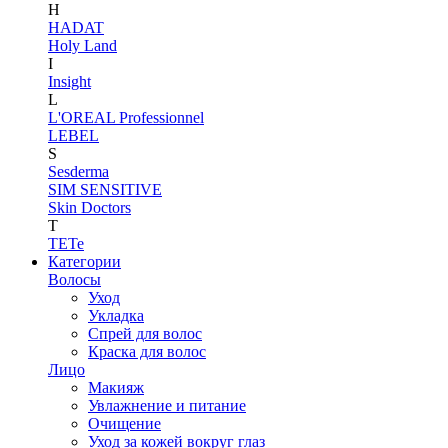
H
HADAT
Holy Land
I
Insight
L
L'OREAL Professionnel
LEBEL
S
Sesderma
SIM SENSITIVE
Skin Doctors
T
TETe
Категории
Волосы
Уход
Укладка
Спрей для волос
Краска для волос
Лицо
Макияж
Увлажнение и питание
Очищение
Уход за кожей вокруг глаз