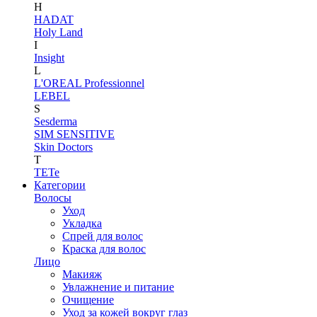
H
HADAT
Holy Land
I
Insight
L
L'OREAL Professionnel
LEBEL
S
Sesderma
SIM SENSITIVE
Skin Doctors
T
TETe
Категории
Волосы
Уход
Укладка
Спрей для волос
Краска для волос
Лицо
Макияж
Увлажнение и питание
Очищение
Уход за кожей вокруг глаз