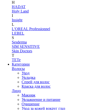
H
HADAT
Holy Land
I
Insight
L
L'OREAL Professionnel
LEBEL
S
Sesderma
SIM SENSITIVE
Skin Doctors
T
TETe
Категории
Волосы
Уход
Укладка
Спрей для волос
Краска для волос
Лицо
Макияж
Увлажнение и питание
Очищение
Уход за кожей вокруг глаз