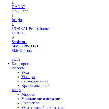
H
HADAT
Holy Land
I
Insight
L
L'OREAL Professionnel
LEBEL
S
Sesderma
SIM SENSITIVE
Skin Doctors
T
TETe
Категории
Волосы
Уход
Укладка
Спрей для волос
Краска для волос
Лицо
Макияж
Увлажнение и питание
Очищение
Уход за кожей вокруг глаз