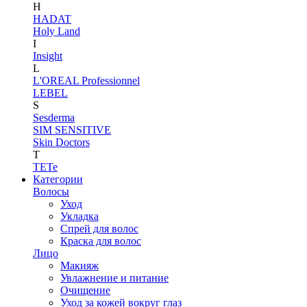
H
HADAT
Holy Land
I
Insight
L
L'OREAL Professionnel
LEBEL
S
Sesderma
SIM SENSITIVE
Skin Doctors
T
TETe
Категории
Волосы
Уход
Укладка
Спрей для волос
Краска для волос
Лицо
Макияж
Увлажнение и питание
Очищение
Уход за кожей вокруг глаз