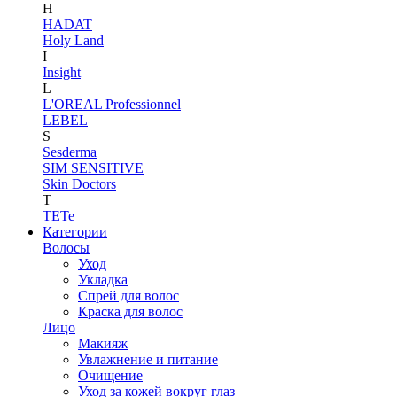
H
HADAT
Holy Land
I
Insight
L
L'OREAL Professionnel
LEBEL
S
Sesderma
SIM SENSITIVE
Skin Doctors
T
TETe
Категории
Волосы
Уход
Укладка
Спрей для волос
Краска для волос
Лицо
Макияж
Увлажнение и питание
Очищение
Уход за кожей вокруг глаз